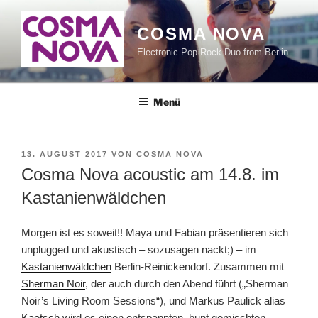
Zum
Inhalt
COSMA NOVA
springen
Electronic Pop-Rock Duo from Berlin
Menü
VERÖFFENTLICHT
13. AUGUST 2017
VON
COSMA NOVA
AM
Cosma Nova acoustic am 14.8. im
Kastanienwäldchen
Morgen ist es soweit!! Maya und Fabian präsentieren sich
unplugged und akustisch – sozusagen nackt;) – im
Kastanienwäldchen
Berlin-Reinickendorf. Zusammen mit
Sherman Noir
, der auch durch den Abend führt („Sherman
Noir’s Living Room Sessions“), und Markus Paulick alias
Kaetsch
wird es einen entspannten, bunt gemischten