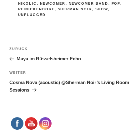
NIKOLIC
,
NEWCOMER
,
NEWCOMER BAND
,
POP
,
REINICKENDORF
,
SHERMAN NOIR
,
SHOW
,
UNPLUGGED
Beitragsnavigation
Vorheriger
ZURÜCK
Beitrag
Maya im Rüsselsheimer Echo
Nächster
WEITER
Beitrag
Cosma Nova (acoustic) @Sherman Noir’s Living Room
Sessions