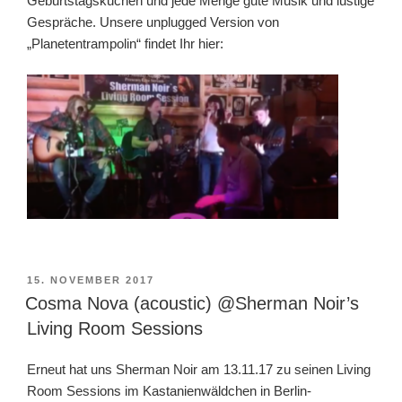
Geburtstagskuchen und jede Menge gute Musik und lustige
Gespräche. Unsere unplugged Version von
„Planetentrampolin“ findet Ihr hier:
VERÖFFENTLICHT
15. NOVEMBER 2017
AM
Cosma Nova (acoustic) @Sherman Noir’s
Living Room Sessions
Erneut hat uns Sherman Noir am 13.11.17 zu seinen Living
Room Sessions im Kastanienwäldchen in Berlin-