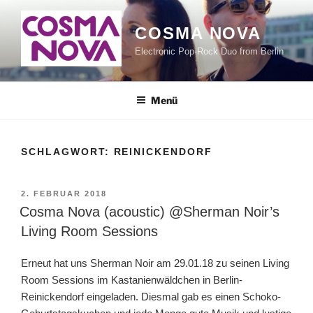
Zum
Inhalt
COSMA NOVA
springen
Electronic Pop-Rock Duo from Berlin
Menü
SCHLAGWORT:
REINICKENDORF
VERÖFFENTLICHT
2. FEBRUAR 2018
AM
Cosma Nova (acoustic) @Sherman Noir’s
Living Room Sessions
Erneut hat uns Sherman Noir am 29.01.18 zu seinen Living
Room Sessions im Kastanienwäldchen in Berlin-
Reinickendorf eingeladen. Diesmal gab es einen Schoko-