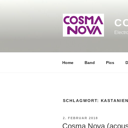
Zum
Inhalt
springen
C
Electr
Home
Band
Pics
D
SCHLAGWORT:
KASTANIE
VERÖFFENTLICHT
2. FEBRUAR 2018
AM
Cosma Nova (acous