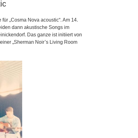
ic
 für „Cosma Nova acoustic“. Am 14.
eiden dann akustische Songs im
ickendorf. Das ganze ist initiiert von
iner „Sherman Noir’s Living Room