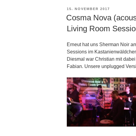
VERÖFFENTLICHT
15. NOVEMBER 2017
AM
Cosma Nova (acous
Living Room Sessi
Erneut hat uns Sherman Noir a
Sessions im Kastanienwäldchen 
Diesmal war Christian mit dabei
Fabian. Unsere unplugged Version