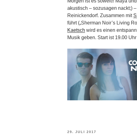
Morgen ist es soweit!! Maya un
akustisch – sozusagen nackt;) 
Reinickendorf. Zusammen mit
S
führt („Sherman Noir’s Living R
Kaetsch
wird es einen entspannt
Musik geben. Start ist 19.00 Uhr
VERÖFFENTLICHT
29. JULI 2017
AM