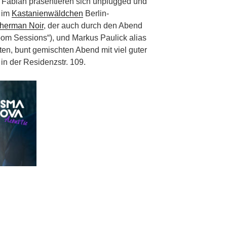
d Fabian präsentieren sich unplugged und
– im
Kastanienwäldchen
Berlin-
herman Noir
, der auch durch den Abend
oom Sessions“), und Markus Paulick alias
en, bunt gemischten Abend mit viel guter
 in der Residenzstr. 109.