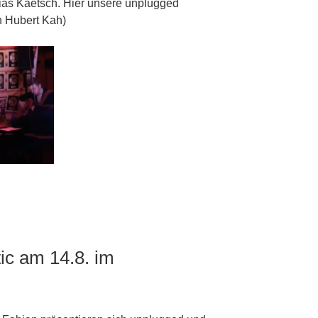
ias Kaetsch. Hier unsere unplugged
n Hubert Kah)
c am 14.8. im