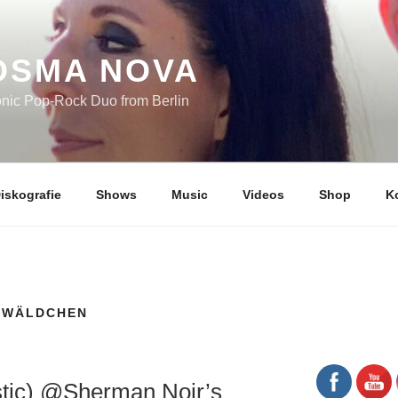
OSMA NOVA
onic Pop-Rock Duo from Berlin
iskografie
Shows
Music
Videos
Shop
K
NWÄLDCHEN
tic) @Sherman Noir’s