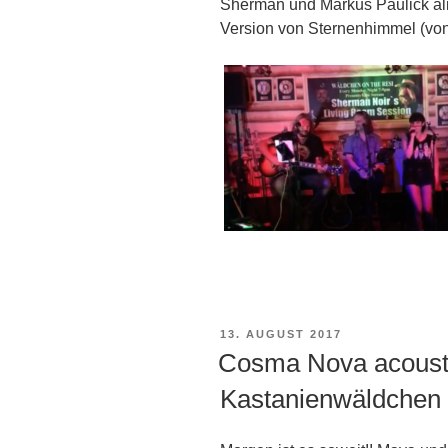
Sherman und Markus Paulick al
Version von Sternenhimmel (vo
:
VERÖFFENTLICHT
13. AUGUST 2017
AM
Cosma Nova acousti
Kastanienwäldchen