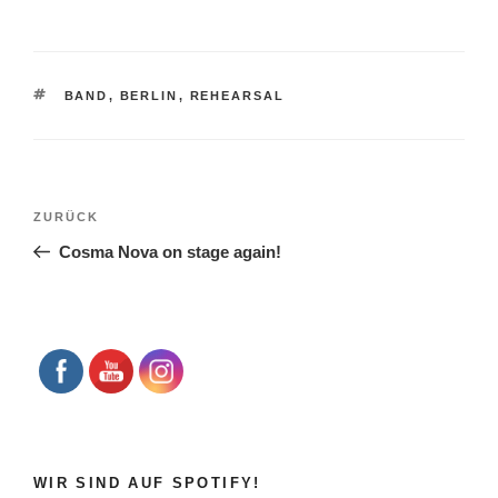
SCHLAGWÖRTER
BAND
,
BERLIN
,
REHEARSAL
Beitragsnavigation
Vorheriger
ZURÜCK
Beitrag
Cosma Nova on stage again!
WIR SIND AUF SPOTIFY!