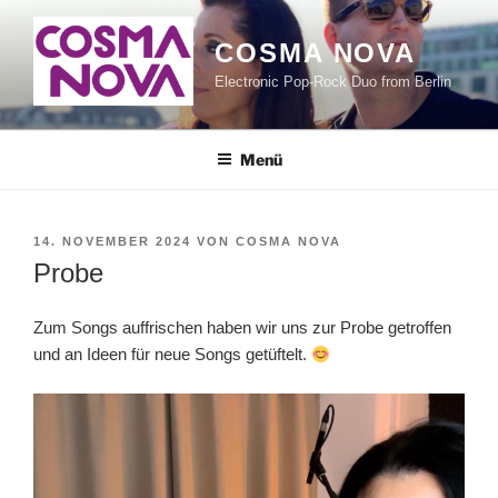
Zum
Inhalt
COSMA NOVA
springen
Electronic Pop-Rock Duo from Berlin
Menü
VERÖFFENTLICHT
14. NOVEMBER 2024
VON
COSMA NOVA
AM
Probe
Zum Songs auffrischen haben wir uns zur Probe getroffen
und an Ideen für neue Songs getüftelt.