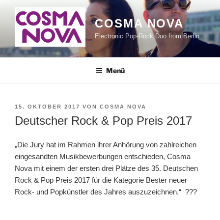
Zum
Inhalt
COSMA NOVA
springen
Electronic Pop-Rock Duo from Berlin
Menü
VERÖFFENTLICHT
15. OKTOBER 2017
VON
COSMA NOVA
AM
Deutscher Rock & Pop Preis 2017
„Die Jury hat im Rahmen ihrer Anhörung von zahlreichen
eingesandten Musikbewerbungen entschieden, Cosma
Nova mit einem der ersten drei Plätze des 35. Deutschen
Rock & Pop Preis 2017 für die Kategorie Bester neuer
Rock- und Popkünstler des Jahres auszuzeichnen.“
?
?
?