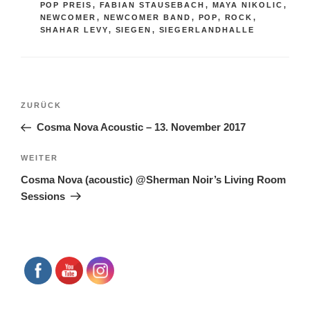
POP PREIS
,
FABIAN STAUSEBACH
,
MAYA NIKOLIC
,
NEWCOMER
,
NEWCOMER BAND
,
POP
,
ROCK
,
SHAHAR LEVY
,
SIEGEN
,
SIEGERLANDHALLE
Beitragsnavigation
Vorheriger
ZURÜCK
Beitrag
Cosma Nova Acoustic – 13. November 2017
Nächster
WEITER
Beitrag
Cosma Nova (acoustic) @Sherman Noir’s Living Room
Sessions