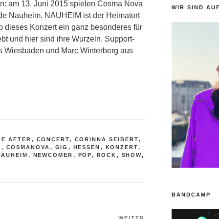
 an: am 13. Juni 2015 spielen Cosma Nova
WIR SIND AU
nde Nauheim. NAUHEIM ist der Heimatort
 dieses Konzert ein ganz besonderes für
lebt und hier sind ihre Wurzeln. Support-
us Wiesbaden und Marc Winterberg aus
RE AFTER
,
CONCERT
,
CORINNA SEIBERT
,
A
,
COSMANOVA
,
GIG
,
HESSEN
,
KONZERT
,
NAUHEIM
,
NEWCOMER
,
POP
,
ROCK
,
SHOW
,
BANDCAMP
WEITER