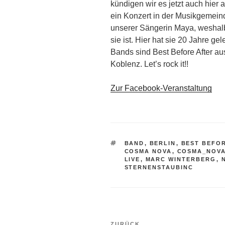
kündigen wir es jetzt auch hier
ein Konzert in der Musikgemei
unserer Sängerin Maya, weshalb
sie ist. Hier hat sie 20 Jahre ge
Bands sind Best Before After a
Koblenz. Let’s rock it!!
Zur Facebook-Veranstaltung
SCHLAGWÖRTER
BAND
,
BERLIN
,
BEST BEFO
COSMA NOVA
,
COSMA_NOV
LIVE
,
MARC WINTERBERG
,
STERNENSTAUBINC
Beitragsnavigation
ZURÜCK