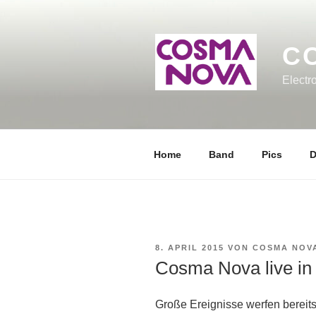
Zum
Inhalt
springen
C
Electr
Home
Band
Pics
D
VERÖFFENTLICHT
8. APRIL 2015
VON
COSMA NOV
AM
Cosma Nova live i
Große Ereignisse werfen bereit