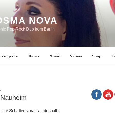
OSMA NOVA
onic Pop-Rock Duo from Berlin
iskografie
Shows
Music
Videos
Shop
K
A
n Nauheim
s ihre Schatten voraus… deshalb