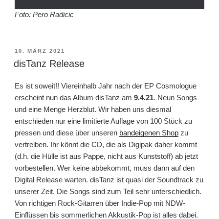
Foto: Pero Radicic
VERÖFFENTLICHT
10. MÄRZ 2021
AM
disTanz Release
Es ist soweit!! Viereinhalb Jahr nach der EP Cosmologue
erscheint nun das Album disTanz am
9.4.21
. Neun Songs
und eine Menge Herzblut. Wir haben uns diesmal
entschieden nur eine limitierte Auflage von 100 Stück zu
pressen und diese über unseren
bandeigenen Shop
zu
vertreiben. Ihr könnt die CD, die als Digipak daher kommt
(d.h. die Hülle ist aus Pappe, nicht aus Kunststoff) ab jetzt
vorbestellen. Wer keine abbekommt, muss dann auf den
Digital Release warten. disTanz ist quasi der Soundtrack zu
unserer Zeit. Die Songs sind zum Teil sehr unterschiedlich.
Von richtigen Rock-Gitarren über Indie-Pop mit NDW-
Einflüssen bis sommerlichen Akkustik-Pop ist alles dabei.