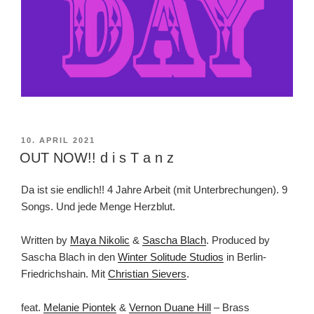
VERÖFFENTLICHT
10. APRIL 2021
AM
OUT NOW!! d i s T a n z
Da ist sie endlich!! 4 Jahre Arbeit (mit Unterbrechungen). 9
Songs. Und jede Menge Herzblut.
Written by
Maya Nikolic
&
Sascha Blach
. Produced by
Sascha Blach in den
Winter Solitude Studios
in Berlin-
Friedrichshain. Mit
Christian Sievers
.
feat.
Melanie Piontek
&
Vernon Duane Hill
– Brass