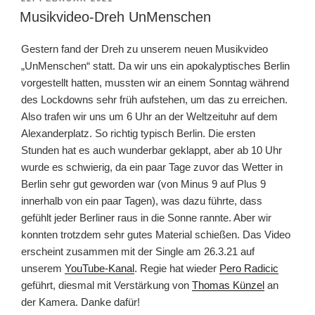
AM
Musikvideo-Dreh UnMenschen
Gestern fand der Dreh zu unserem neuen Musikvideo
„UnMenschen“ statt. Da wir uns ein apokalyptisches Berlin
vorgestellt hatten, mussten wir an einem Sonntag während
des Lockdowns sehr früh aufstehen, um das zu erreichen.
Also trafen wir uns um 6 Uhr an der Weltzeituhr auf dem
Alexanderplatz. So richtig typisch Berlin. Die ersten
Stunden hat es auch wunderbar geklappt, aber ab 10 Uhr
wurde es schwierig, da ein paar Tage zuvor das Wetter in
Berlin sehr gut geworden war (von Minus 9 auf Plus 9
innerhalb von ein paar Tagen), was dazu führte, dass
gefühlt jeder Berliner raus in die Sonne rannte. Aber wir
konnten trotzdem sehr gutes Material schießen. Das Video
erscheint zusammen mit der Single am 26.3.21 auf
unserem
YouTube-Kanal
. Regie hat wieder
Pero Radicic
geführt, diesmal mit Verstärkung von
Thomas Künzel
an
der Kamera. Danke dafür!