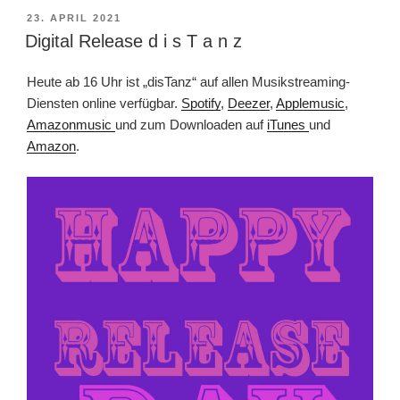
VERÖFFENTLICHT
23. APRIL 2021
AM
Digital Release d i s T a n z
Heute ab 16 Uhr ist „disTanz“ auf allen Musikstreaming-
Diensten online verfügbar.
Spotify
,
Deezer
,
Applemusic
,
Amazonmusic
und zum Downloaden auf
iTunes
und
Amazon
.