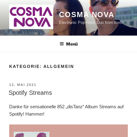
Zum
Inhalt
COSMA NOVA
springen
Electronic Pop-Rock Duo from Berlin
Menü
KATEGORIE:
ALLGEMEIN
VERÖFFENTLICHT
12. MAI 2021
AM
Spotify Streams
Danke für sensationelle 852 „disTanz“ Album Streams auf
Spotify! Hammer!