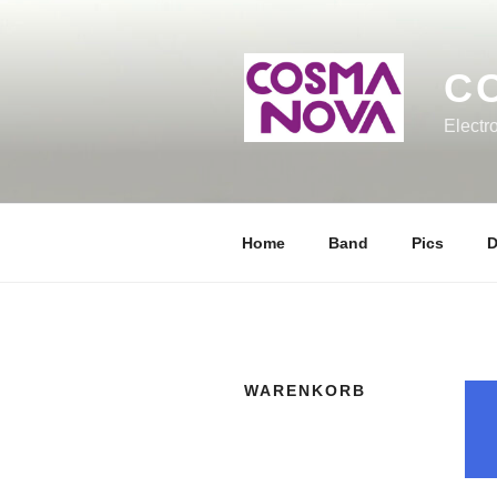
Zum
Inhalt
springen
C
Electr
Home
Band
Pics
D
WARENKORB