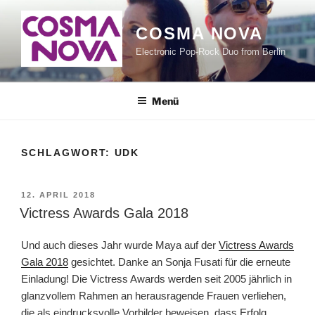
Zum
Inhalt
COSMA NOVA
springen
Electronic Pop-Rock Duo from Berlin
Menü
SCHLAGWORT:
UDK
VERÖFFENTLICHT
12. APRIL 2018
AM
Victress Awards Gala 2018
Und auch dieses Jahr wurde Maya auf der
Victress Awards
Gala 2018
gesichtet. Danke an Sonja Fusati für die erneute
Einladung! Die Victress Awards werden seit 2005 jährlich in
glanzvollem Rahmen an herausragende Frauen verliehen,
die als eindrucksvolle Vorbilder beweisen, dass Erfolg,