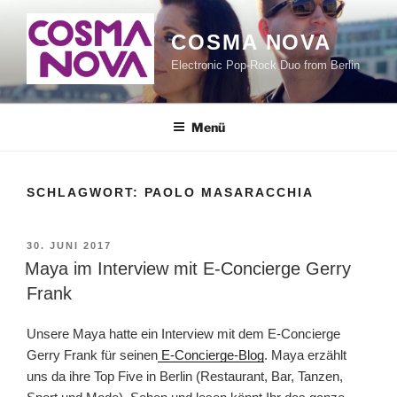
Zum
Inhalt
COSMA NOVA
springen
Electronic Pop-Rock Duo from Berlin
Menü
SCHLAGWORT:
PAOLO MASARACCHIA
VERÖFFENTLICHT
30. JUNI 2017
AM
Maya im Interview mit E-Concierge Gerry
Frank
Unsere Maya hatte ein Interview mit dem E-Concierge
Gerry Frank für seinen
E-Concierge-Blog
. Maya erzählt
uns da ihre Top Five in Berlin (Restaurant, Bar, Tanzen,