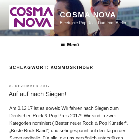
Zum
Inhalt
COSMA NOVA
springen
Electronic Pop-Rock Duo from Berlin
Menü
SCHLAGWORT:
KOSMOSKINDER
VERÖFFENTLICHT
8. DEZEMBER 2017
AM
Auf auf nach Siegen!
Am 9.12.17 ist es soweit: Wir fahren nach Siegen zum
Deutschen Rock & Pop Preis 2017!! Wir sind in zwei
Kategorien nominiert („Bester neuer Rock & Pop Künstler“,
„Beste Rock Band“) und sehr gespannt auf den Tag in der
Siegerlandhalle. Für alle, die uns persönlich unterstützen