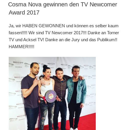
AM
Cosma Nova gewinnen den TV Newcomer
Award 2017
Ja, wir HABEN GEWONNEN und können es selber kaum
fassen!!!!! Wir sind TV Newcomer 2017!!! Danke an Torner
TV und Acksel TV! Danke an die Jury und das Publikum!!
HAMMER!!!!!