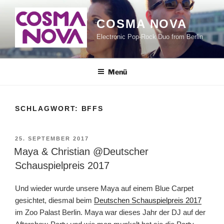
Zum
Inhalt
COSMA NOVA
springen
Electronic Pop-Rock Duo from Berlin
Menü
SCHLAGWORT:
BFFS
VERÖFFENTLICHT
25. SEPTEMBER 2017
AM
Maya & Christian @Deutscher
Schauspielpreis 2017
Und wieder wurde unsere Maya auf einem Blue Carpet
gesichtet, diesmal beim
Deutschen Schauspielpreis 2017
im Zoo Palast Berlin. Maya war dieses Jahr der DJ auf der